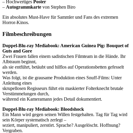
– Hochwertiges
Poster
–
Autogrammkarte
von Stephen Biro
Ein absolutes Must-Have für Sammler und Fans des extremen
Horror-Kinos.
Filmbeschreibungen
Doppel‐Blu‐ray Mediabook: American Guinea Pig: Bouquet of
Guts and Gore
Zwei Frauen fallen einem sadistischen Filmteam in die Hände. Ihr
Albtraum beginnt,
als sie entführt, betäubt und hilflos auf Operationsbetten gefesselt
werden.
Was folgt, ist die grausame Produktion eines Snuff‐Films: Unter
Anleitung eines
skrupellosen Regisseurs führt ein maskierter Folterknecht brutale
Verstümmelungen durch,
während ein Kameramann jedes Detail dokumentiert.
Doppel‐Blu-ray Mediabook: Bloodshock
Ein Mann wird gegen seinen Willen festgehalten. Tag für Tag wird
sein Körper systematisch zerlegt –
seziert, manipuliert, zerstört. Sprache? Ausgelöscht. Hoffnung?
Vergraben.