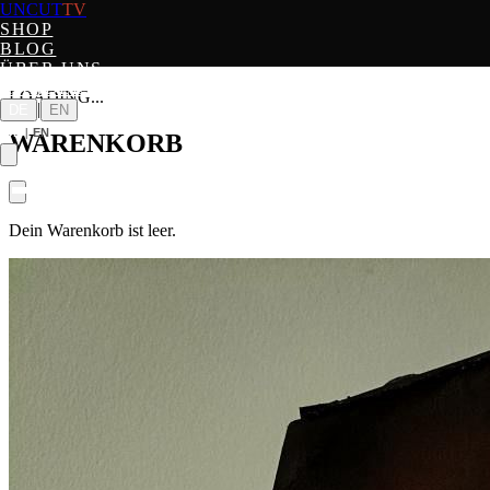
UNCUT
TV
SHOP
UNCUT
TV
BLOG
ÜBER UNS
HÄNDLER
LOADING...
|
DE
EN
DE
|
EN
WARENKORB
Dein Warenkorb ist leer.