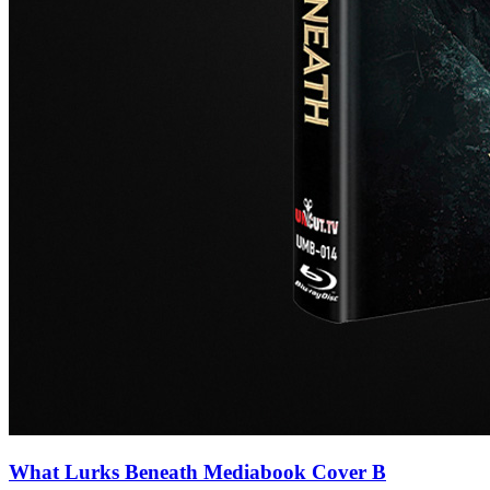
What Lurks Beneath Mediabook Cover B