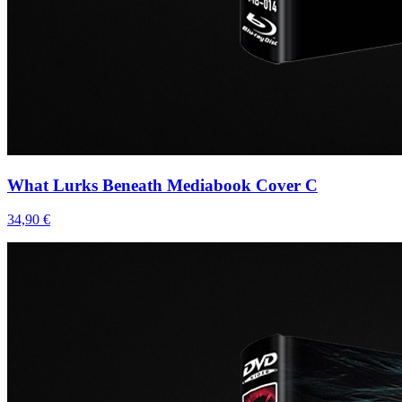
What Lurks Beneath Mediabook Cover C
34,90 €