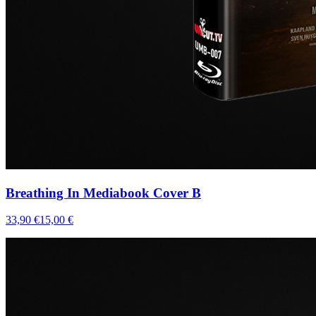
Breathing In Mediabook Cover B
33,90 €
15,00 €