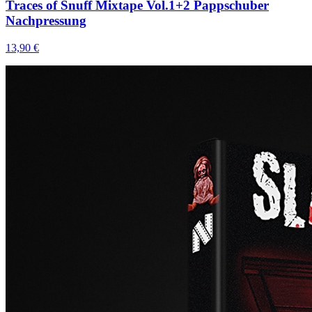
Traces of Snuff Mixtape Vol.1+2 Pappschuber
Nachpressung
13,90 €