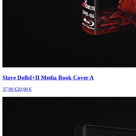
Slave DollsI+II Media Book Cover A
37,90 €
20,90 €